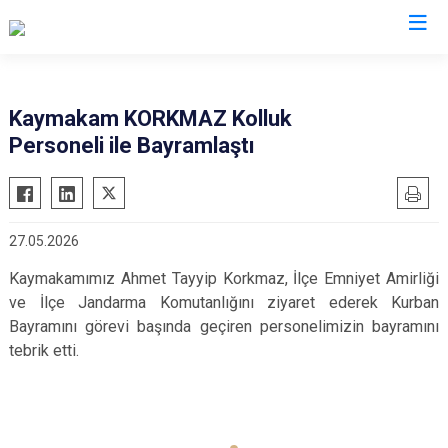
Samsun
Kaymakam KORKMAZ Kolluk
Personeli ile Bayramlaştı
19 Mayıs
Salıpazarı
Alaçam
Tekkeköy
Asarcık
Terme
27.05.2026
Ayvacık
Vezirköprü
Kaymakamımız Ahmet Tayyip Korkmaz, İlçe Emniyet Amirliği
Bafra
Yakakent
ve İlçe Jandarma Komutanlığını ziyaret ederek Kurban
Çarşamba
Atakum
Bayramını görevi başında geçiren personelimizin bayramını
Havza
Canik
tebrik etti.
Kavak
İlkadım
Ladik