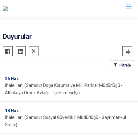
Samsun
Duyurular
19 Mayıs
Salıpazarı
Alaçam
Tekkeköy
Filtrele
Asarcık
Terme
Ayvacık
Vezirköprü
26
Haz
İhale İlanı (Samsun Doğa Koruma ve Milli Parklar Müdürlüğü -
Bafra
Yakakent
Altınkaya Örnek Avlağı ... İşletilmesi İşi)
Çarşamba
Atakum
Havza
Canik
18
Haz
Kavak
İlkadım
İhale İlanı (Samsun Sosyal Güvenlik İl Müdürlüğü - Gayrimenkul
Ladik
Satışı)