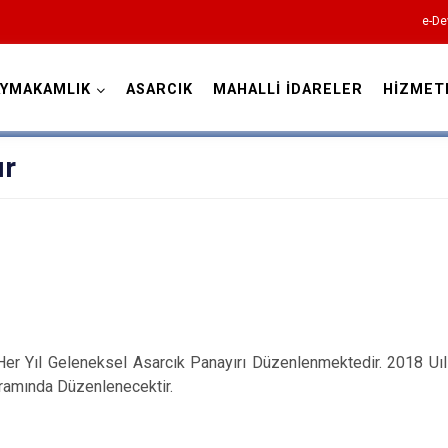
e-De
AYMAKAMLIK
ASARCIK
MAHALLİ İDARELER
HİZMET
Samsun
ır
19 Mayıs
Alaçam
Asarcık
Her Yıl Geleneksel Asarcık Panayırı Düzenlenmektedir. 2018 Uıl
Ayvacık
ramında Düzenlenecektir.
Bafra