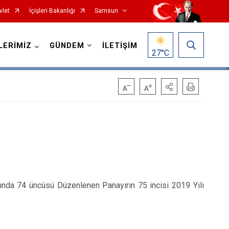
vlet
İçişleri Bakanlığı
Samsun
LERİMİZ
GÜNDEM
İLETİŞİM
27
°C
Salıpazarı
Tekkeköy
Terme
ında 74 üncüsü Düzenlenen Panayırın 75 incisi 2019 Yılı
Vezirköprü
Yakakent