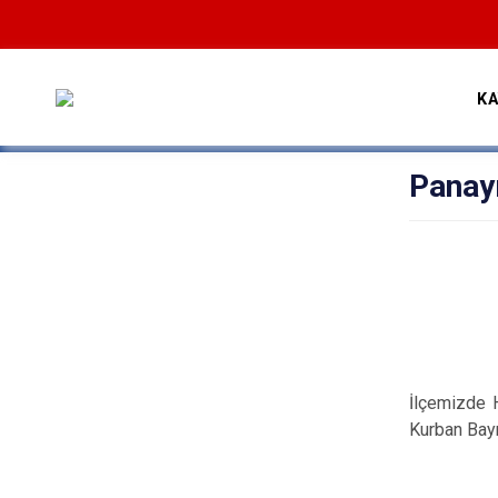
K
Panay
İlçemizde 
Kurban Bay