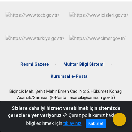
Resmi Gazete
Muhtar Bilgi Sistemi
Kurumsal e-Posta
Biçincik Mah. Şehit Mahir Emen Cad. No: 2 Hükümet Konağı
Asarcık/Samsun (E-Posta : asarcik@samsun.gov.tr)
+90 (362) 791 22 21
Sizlere daha iyi hizmet verebilmek için sitemizde
çerezlere yer veriyoruz
🍪 Çerez politikamız hakkında
bilgi edinmek için
tıklayınız
Kabul et