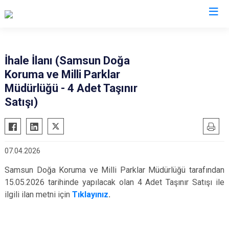
Samsun
İhale İlanı (Samsun Doğa
Koruma ve Milli Parklar
19 Mayıs
Salıpazarı
Müdürlüğü - 4 Adet Taşınır
Alaçam
Tekkeköy
Satışı)
Asarcık
Terme
Ayvacık
Vezirköprü
Bafra
Yakakent
07.04.2026
Çarşamba
Atakum
Samsun Doğa Koruma ve Milli Parklar Müdürlüğü
tarafından
Havza
Canik
15.05.2026 tarihinde yapılacak olan 4 Adet Taşınır Satışı ile
Kavak
İlkadım
ilgili ilan metni için
Tıklayınız
.
Ladik